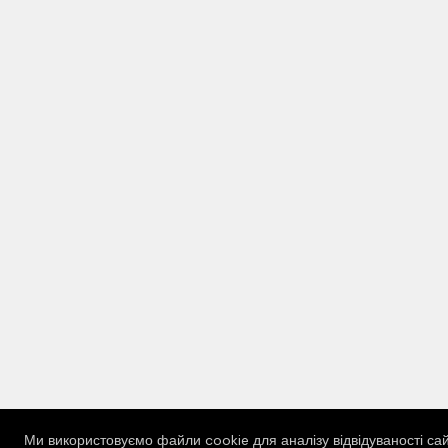
Ми використовуємо файли cookie для аналізу відвідуваності сай