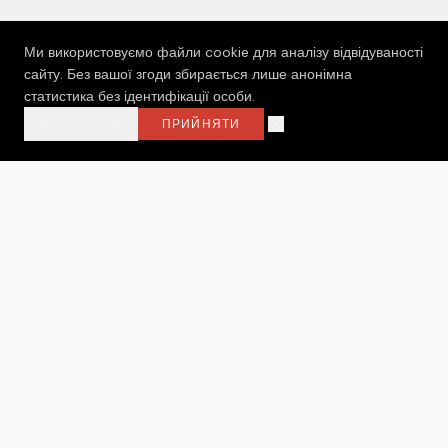
Ми використовуємо файли cookie для аналізу відвідуваності
сайту. Без вашої згоди збирається лише анонімна
статистика без ідентифікації особи.
ВІДХИЛИТИ
ПРИЙНЯТИ
МОЛОДЬ ОНЛАЙН
Громадська організація, яка вірить у силу молоді
як головних змінотворців у розвитку громад
МЕНЮ
ГОЛОВНА
ПРО НАС