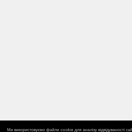
Ми використовуємо файли cookie для аналізу відвідуваності сай