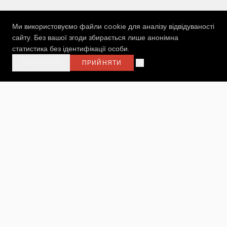
Ми використовуємо файли cookie для аналізу відвідуваності
сайту. Без вашої згоди збирається лише анонімна
статистика без ідентифікації особи.
ВІДХИЛИТИ
ПРИЙНЯТИ
МОЛОДЬ ОНЛАЙН
Громадська організація, яка вірить у силу молоді
як головних змінотворців у розвитку громад
МЕНЮ
ГОЛОВНА
ПРО НАС